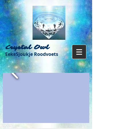
Crystal Owl
EekeSjoukje Roodvoets