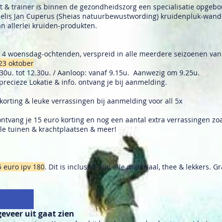
t & trainer is binnen de gezondheidszorg een specialisatie opgeb
elis Jan Cuperus (Sheias natuurbewustwording) kruidenpluk-wande
n allerlei kruiden-produkten.
 4 woensdag-ochtenden, verspreid in alle meerdere seizoenen van
 23 oktober
0u. tot 12.30u. / Aanloop: vanaf 9.15u. Aanwezig om 9.25u.
 precieze Lokatie & info. ontvang je bij aanmelding.
korting & leuke verrassingen bij aanmelding voor all 5x
t ontvang je 15 euro korting en nog een aantal extra verrassingen zo
ele tuinen & krachtplaatsen & meer!
 euro ipv 180
. Dit is inclusief btw, alle materiaal, thee & lekkers. 
veer uit gaat zien