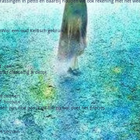
rassingen in petto en daarbij houden we ook rekening met het wee
.
Wis: een oud Keltisch gebruik
.
 -zalf
 mbt cleansing & detox
.
et seizoen
 -tinctuur
den zijn, hoe pas ik dit toe en wat doet het precies
.
et seizoen
e