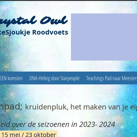
rystal Owl
keSjoukje Roodvoets
 EEN komsten
DNA-Heling door Starpeople
Teachings Pad naar Meeste
jnpad;
kruidenpluk, het maken van je e
id over de seizoenen in 2023- 2024
/ 15 mei / 23 oktober