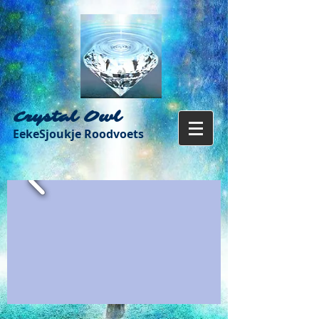
Crystal Owl
EekeSjoukje Roodvoets