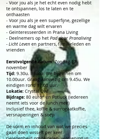
- Voor jou als je het
echt even
nodig hebt
te ontspannen, los te laten en te
onthaasten
- Voor jou als je een superfijne, gezellige
en warme dag wilt ervaren
- Geïnteresseerden in Prana Living
- Deelnemers op het
Pad naar Pranaliving
- Licht Leven
en partners, familieleden en
vrienden
Eerstvolgende datum:
Zondag 17
november
Tijd:
9.30u. Inloop. We beginnen om
10.00uur. Graag aanwezig om 9.45u. We
eindigen rond 17.00 uur.
Lokatie:
Crystal Owl
Bijdrage:
80 euro* en Potluck (iedereen
neemt iets voor de lunch mee)
Inclusief thee, koffie & surrogaatkoffie,
versnaperingen & soep
De vorm en inhoud van wat we precies
gaan doen wisselt per keer.
Gelegenheid om te delen, verdieping in