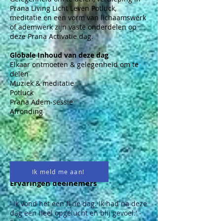
Prana Living Licht Leven Potluck,
meditatie en een vorm van lichaamswerk
of ademwerk zijn vaste onderdelen op
deze Prana Activatie dag.
Globale Inhoud van deze dag
Elkaar ontmoeten & gelegenheid om te
delen
Muziek & meditatie
Potluck
Prana Adem-sessie
Afronding
Ik meld me aan!
Ervaringen deelnemers
' Ik vond het een fijne dag. Ik had na deze
dag een heel opgelucht en blij gevoel.' -