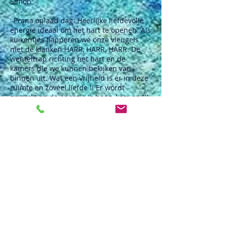
Simon
' Prana oplaad dag: Heerlijke liefdevolle
energie ideaal om het hart te openen. Als
kuikentjes flapperen we onze vleugels
met de klanken HARR, HARR, HARR. De
wenteltrap richting het hart en de
kamers die we kunnen bekijken van
binnen uit. Wat een vrijheid is er in deze
ruimte en zoveel liefde !! Er wordt
gewerkt en de energie is hoog, kom op !!!
hoor ik Eeke Sjoukje roepen als spirituele
en mentale coach. Opgeladen ga ik
terug naar huis, harr, harr hoor ik
liefdevol in mijn hart. Zeker voor
herhaling vatbaar'. - Bastiaan.
' De prana activatie dag heeft er voor mij
voor gezorgd dat vastzittende energie
weer is gaan stromen. Tijdens de dag
was voelbaar dat er meer licht/prana
naar binnen werd gehaald en hierdoor
konden thema’s die er speelden waar ik
lastig bij kon aan het licht komen. Ik ben