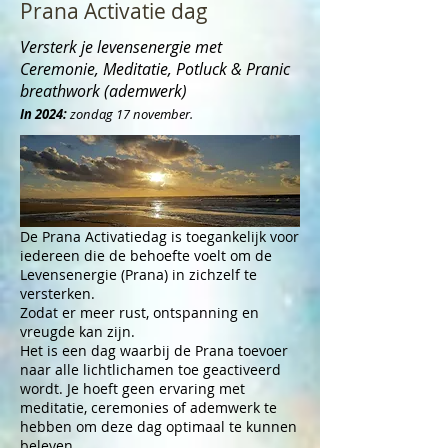
Prana Activatie dag
Versterk
je levensenergie met
Cerem
onie, Meditatie,
Potluck
& Pranic
breathwork
(ademwerk)
In 2024:
zondag 17 november
.
De Prana Activatiedag is toegankelijk voor
iedereen die de behoefte voelt om de
Levensenergie (Prana) in zichzelf te
versterken.
Zodat er meer rust, ontspanning en
vreugde kan zijn.
Het is een dag waarbij de Prana toevoer
naar alle lichtlichamen toe geactiveerd
wordt. Je hoeft geen ervaring met
meditatie, ceremonies of ademwerk te
hebben om deze dag optimaal te kunnen
beleven.