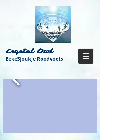
Crystal Owl
EekeSjoukje Roodvoets