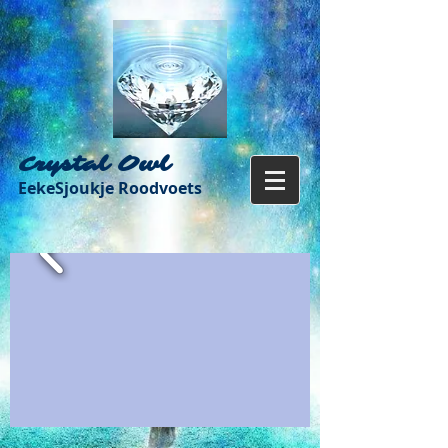
Crystal Owl
EekeSjoukje Roodvoets