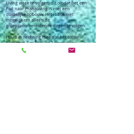
Living week te volgen; dit omdat het een
Pad naar Pranaliving is met een
duidelijke opbouw. Het is ook niet
mogelijk om alleen de
groepsvoorbereidende dagen te volgen.
Houd er rekening mee dat het totale
bedrag in 1 maximaal 2 termijnen
betaald dient te worden: uiterlijk
vóór 1
februari 2024.
Dit is voor het commitment belangrijk
(met de betaling wordt een Intentie
gesteld).
Is het financieel echt een probleem voor
je en je voelt wel echt de roep neem dan
tijdig contact met me op en dan kijken we
wat we kunnen doen.
Heb je vragen of wil je graag
overleggen?
Een informerend vrijblijvend gesprek
over Pad naar Prana Living- Licht Leven is
gratis
en kun je hier aanvragen
: