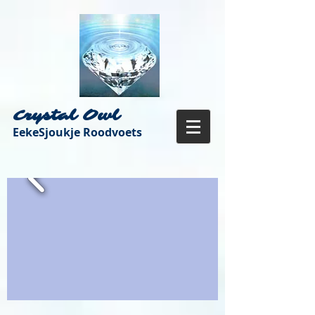
Crystal Owl
EekeSjoukje Roodvoets