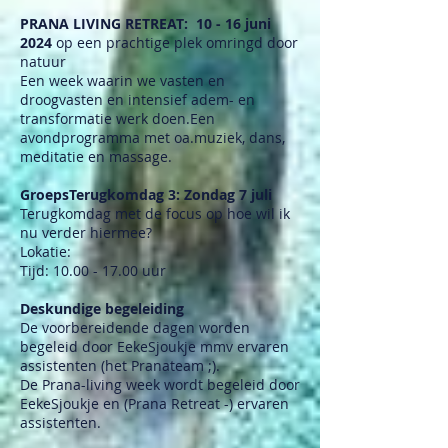
PRANA LIVING RETREAT: 10 - 16 juni
2024
op een prachtige plek omringd door
natuur
Een week waarin we vasten en
droogvasten en intensief adem- en
transformatie werk doen.Een
avondprogramma met oa.muziek, dans,
meditatie en massage.
GroepsTerugkomdag 3: Zondag 7 juli
Terugkomdag met de focus op hoe wil ik
nu verder hiermee?
Lokatie:
Tijd: 10.00 - 17.00 uur
Deskundige begeleiding
De voorbereidende dagen worden
begeleid door EekeSjoukje mmv ervaren
assistenten (het Pranateam ;).
De Prana-living week wordt begeleid door
EekeSjoukje en (Prana Retreat -) ervaren
assistenten.