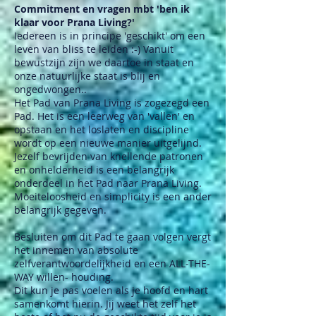
Commitment en vragen mbt 'ben ik
klaar voor Prana Living?'
Iedereen is in principe 'geschikt' om een
leven van bliss te leiden :-) Vanuit
bewustzijn zijn we daartoe in staat en
onze natuurlijke staat is blij en
ongedwongen..
Het Pad van Prana Living is zogezegd een
Pad. Het is een leerweg van 'vallen' en
opstaan en het loslaten en discipline
wordt op een nieuwe manier uitgelijnd.
Jezelf bevrijden van knellende patronen
en onhelderheid is een belangrijk
onderdeel in het Pad naar Prana Living.
Moeiteloosheid en simplicity is een ander
belangrijk gegeven.
Besluiten om dit Pad te gaan volgen vergt
het innemen van absolute
zelfverantwoordelijkheid en een ALL-THE-
WAY willen- houding.
Dit kun je pas voelen als je hoofd en hart
samenkomt hierin. Jij weet het zelf het