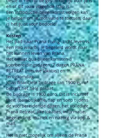
beste of het nu de geschikte tijd voor je is
en of dit jouw volgende stap is.
Een introductie-bijeenkomst volgen kan
je helpen om je motivatie te toetsen, daar
is het juist voor bedoeld!
Kosten
Het pad naar Prana Living -Licht leven is
een Pad waarbij je begeleid wordt naar
het kunnen leven van Prana.
Het omvat qua bijeenkomsten 3
voorbereidingsdagen, 7 dagen PRANA
RETREAT (nieuwe lokatie!) en 1
terugkomdag.
Jouw financiele bijdrage van 1900 euro*
betreft het hele pakket.
De bijdrage is 1900 euro. Dit is inclusief
thee, (bambu)koffie, sap en soep tijdens
de voorbereidende dagen, het volledige
Prana Retreat, alle lokaties, informatie,
begeleiding, muziek en nazorg via app &
mail.
Het is niet mogelijk om alleen de Prana