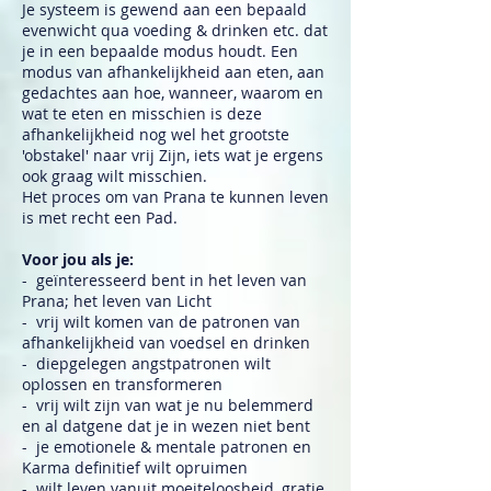
Je systeem is gewend aan een bepaald
evenwicht qua voeding & drinken etc. dat
je in een bepaalde modus houdt. Een
modus van afhankelijkheid aan eten, aan
gedachtes aan hoe, wanneer, waarom en
wat te eten en misschien is deze
afhankelijkheid nog wel het grootste
'obstakel' naar vrij Zijn, iets wat je ergens
ook graag wilt misschien.
Het proces om van Prana te kunnen leven
is met recht een Pad.
Voor jou als je:
- geïnteresseerd bent in het leven van
Prana; het leven van Licht
- vrij wilt komen van de patronen van
afhankelijkheid van voedsel en drinken
- diepgelegen angstpatronen wilt
oplossen en transformeren
- vrij wilt zijn van wat je nu belemmerd
en al datgene dat je in wezen niet bent
- je emotionele & mentale patronen en
Karma definitief wilt opruimen
- wilt leven vanuit moeiteloosheid, gratie