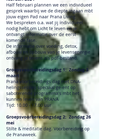
Half februari plannen we een individueel
gesprek waarbij we de diepte ingaan mbt
jouw eigen Pad naar Prana Living.
We bespreken o.a. wat jij individueel
nodig hebt om Licht te leven en je
ontvangt informatie over de eerst
komende fase.
De informatie over voeding, detox,
afbouw en opbouw van je levensenergie
ontvang je tevens als pdf-bestand.
Groepsvoorbereidingsdag 1: Zondag 3
maart
Prana voorbereidings dag met DNA-
helingssessies speciaal ge-ent op
saboterende programma's mbt het
kunnen leven van PRANA
Tijd: 10.00 - 17.00 uur
Groepsvoorbereidingsdag 2: Zondag 26
mei
Stilte & meditatie dag. Voorbereiding op
de Pranaweek.