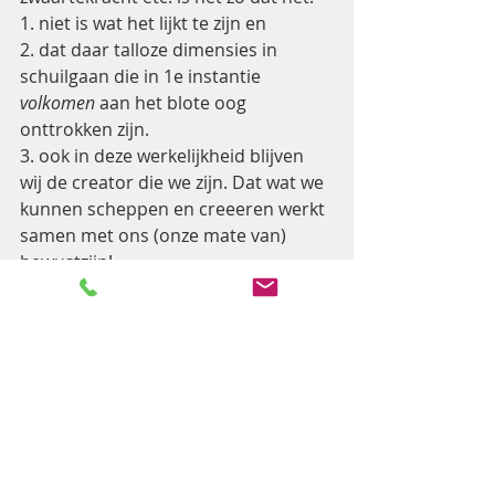
1. niet is wat het lijkt te zijn en 
2. dat daar talloze dimensies in 
schuilgaan die in 1e instantie 
volkomen
 aan het blote oog 
onttrokken zijn.
3. ook in deze werkelijkheid blijven 
wij de creator die we zijn. Dat wat we 
kunnen scheppen en creeeren werkt 
samen met ons (onze mate van) 
bewustzijn!  
Teachings & Ceremonies:
De kennisoverdracht en ceremonies 
die hier benoemd worden gedeeld 
geef ik door tijdens de 
Shambala 
Diamond Heart Teachings 
(start 
maart 2024)  
en voor een deel ook op 
Pad naar 