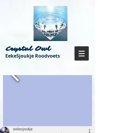
Crystal Owl
EekeSjoukje Roodvoets
eekesjoukje