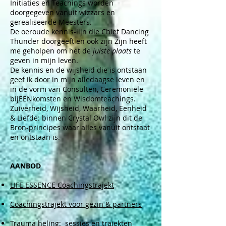
Initiaties en Teachings worden
doorgegeven vanuit wizzars en
gerealiseerde Meesters.
De oeroude kennis-lijn die Chief Dancing
Thunder doorgeeft en ook zijn Zijn heeft
me geholpen om het de
juiste plaats
te
geven in mijn leven.
De kennis en de wijsheid
die is ontstaan
geef ik door in mijn alledaagse leven en
in de vorm van Consulten, Ceremoniele
bijEENkomsten en Wisdomteachings.
Zuiverheid, Wijsheid, Waarheid, Eenheid
& Liefde: binnen Crystal Owl zijn dit de
Bron-principes waar alles vanuit ontstaat
en ontstaan is.
AANBOD
LIFE ESSENCE Coachingstrajekt
Coachingstrajekt voor gezin & partners
Trauma heling: sessies en trajekten