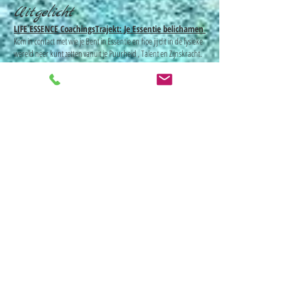
Uitgelicht
LIFE ESSENCE CoachingsTrajekt: Je Essentie belichamen
Kom in contact met wie je Bent in Essentie en hoe jij dit in de fysieke
wereld neer kunt zetten vanuit je Puurheid , Talent en Zijnskracht.
In de sessies wordt het mogelijk om diepgewortelde Innerlijke
conflicten en trauma´s aan te kijken en vrij te geven zodat de
vastgehouden energie weer Vrij tot je beschikking komt.
Ook Online and also in English.
Lees meer
hier.
ONLINE
- DNA Helingssessies door Starpeople
Also available in English
Volledig afgestemd op jou persoonlijk of ontvang een Complete
Algemene DNA Helingsdag .Lees info. & en recensies
hier.