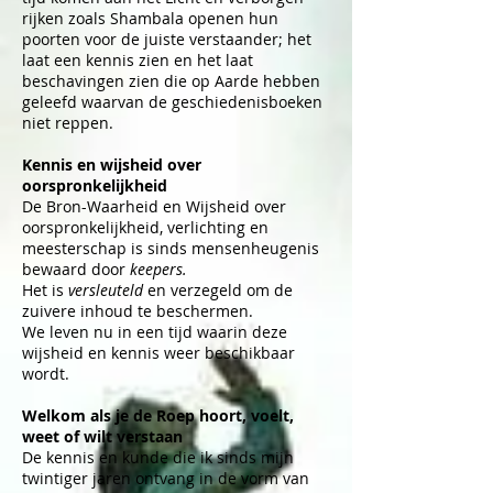
rijken zoals Shambala openen hun
poorten voor de juiste verstaander; het
laat een kennis zien en het laat
beschavingen zien die op Aarde hebben
geleefd waarvan de geschiedenisboeken
niet reppen.
Kennis en wijsheid over
oorspronkelijkheid
De Bron-Waarheid en Wijsheid over
oorspronkelijkheid, verlichting en
meesterschap is sinds mensenheugenis
bewaard door
keepers.
Het is
versleuteld
en verzegeld om de
zuivere inhoud te beschermen.
We leven nu in een tijd waarin deze
wijsheid en kennis weer beschikbaar
wordt.
Welkom als je de Roep hoort, voelt,
weet of wilt verstaan
De kennis en kunde die ik sinds mijn
twintiger jaren ontvang in de vorm van