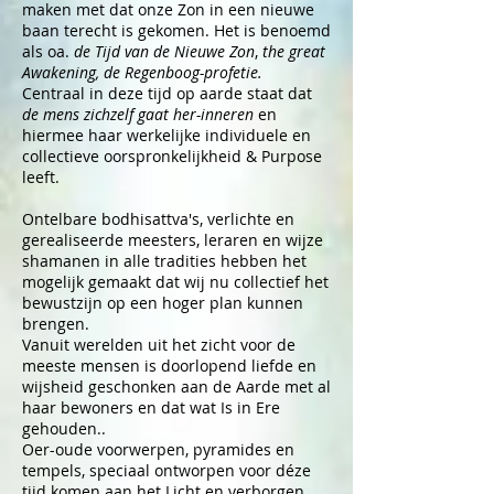
maken met dat onze Zon in een nieuwe
baan terecht is gekomen. Het is benoemd
als oa.
de Tijd van de Nieuwe Zon
,
the great
Awakening,
de Regenboog-profetie.
Centraal in deze tijd op aarde staat dat
de mens
zichzelf gaat her-inneren
en
hiermee haar werkelijke individuele en
collectieve oorspronkelijkheid & Purpose
leeft.
Ontelbare bodhisattva's, verlichte en
gerealiseerde meesters, leraren en wijze
shamanen in alle tradities hebben het
mogelijk gemaakt dat wij nu collectief het
bewustzijn op een hoger plan kunnen
brengen.
Vanuit werelden uit het zicht voor de
meeste mensen is doorlopend liefde en
wijsheid geschonken aan de Aarde met al
haar bewoners en dat wat Is in Ere
gehouden..
Oer-oude v
oorwerpen, pyramides en
tempels, speciaal ontworpen voor déze
tijd komen aan het Licht en verborgen