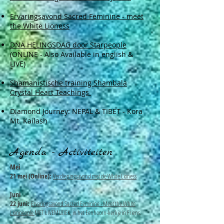
Ervaringsavond Sacred Feminine - meet
the White Lioness
DNA HELINGSDAG door Starpeople
(ONLINE - Also Available in english &
LIVE)
Shamanistische training Shambala
Crystal Heart Teachings
Diamond Journey: NEPAL & TIBET - Kora
Mt. Kailash
Agenda - Activiteiten
Mei
21 mei (Online):
Verdiepingsavond met de White Lioness
Juni
22 juni:
Ervaringsavond Sacred Feminine - Meet the White
Lionpeople
MET LIVEMUZIEK, in het Eenhoorn-kerkje in Friens.