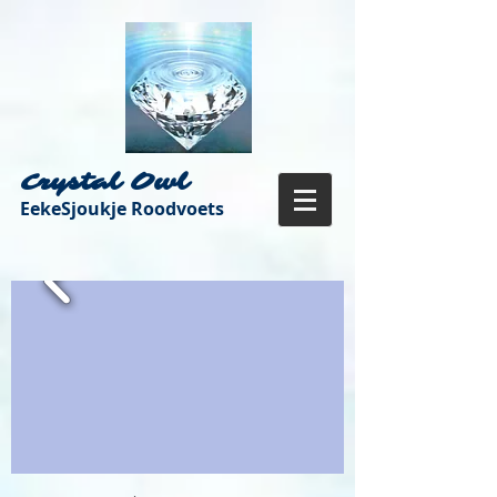
Crystal Owl
EekeSjoukje Roodvoets